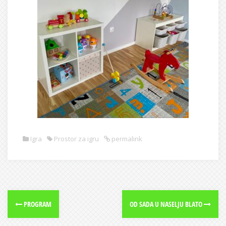
Igra
Prostor za igru
permalink
PROGRAM
OD SADA U NASELJU BLATO